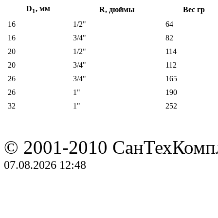
D
, мм
R, дюймы
Вес гр
1
16
1/2"
64
16
3/4"
82
20
1/2"
114
20
3/4"
112
26
3/4"
165
26
1"
190
32
1"
252
© 2001-2010 СанТехКомп
07.08.2026 12:48