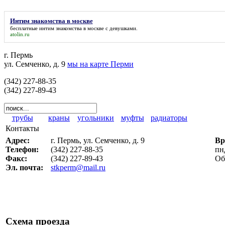
Интим знакомства в москве
бесплатные
интим знакомства в москве
с девушками.
atolin.ru
г. Пермь
ул. Семченко, д. 9
мы на карте Перми
(342) 227-88-35
(342) 227-89-43
трубы
краны
угольники
муфты
радиаторы
Контакты
Адрес:
г. Пермь, ул. Семченко, д. 9
Вр
Телефон:
(342) 227-88-35
пн
Факс:
(342) 227-89-43
Об
Эл. почта:
stkperm@mail.ru
Схема проезда