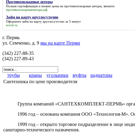
Противопожарные шторы
Полная сертификация и низкие цены на
противопожарные шторы
, звоните.
противопожарныешторы.рф
Займ на карту круглосуточно
Оформите
займ на карту круглосуточно
за 5 минут
ecred.ru
г. Пермь
ул. Семченко, д. 9
мы на карте Перми
(342) 227-88-35
(342) 227-89-43
трубы
краны
угольники
муфты
радиаторы
Сантехника по цене производителя
Группа компаний «САНТЕХКОМПЛЕКТ-ПЕРМЬ» органи
1996 год – основана компания ООО «Технология-М». Ос
1999 год – открыто торговое подразделение в лице ин
санитарно-технического назначения.