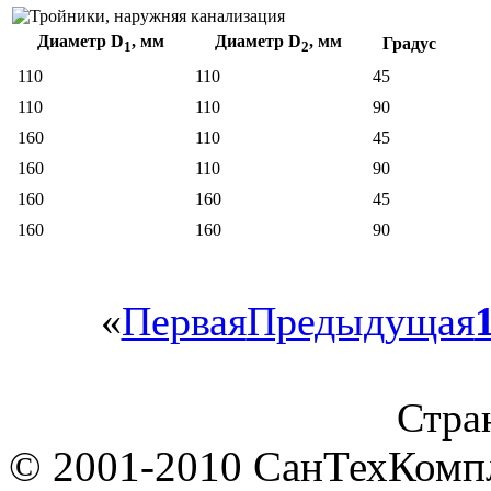
Диаметр D
, мм
Диаметр D
, мм
Градус
1
2
110
110
45
110
110
90
160
110
45
160
110
90
160
160
45
160
160
90
«
Первая
Предыдущая
Стран
© 2001-2010 СанТехКомп