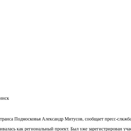
гинск
ранса Подмосковья Александр Митусов, сообщает пресс-слкжба
тривалась как региональный проект. Был уже зарегистрирован у