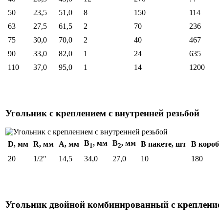
50
23,5
51,0
8
150
114
63
27,5
61,5
2
70
236
75
30,0
70,0
2
40
467
90
33,0
82,0
1
24
635
110
37,0
95,0
1
14
1200
Угольник с креплением с внутренней резьбой
B
, мм
B
, мм
D, мм
R, мм
А, мм
В пакете, шт
В короб
1
2
20
1/2"
14,5
34,0
27,0
10
180
Угольник двойной комбинированный с креплени