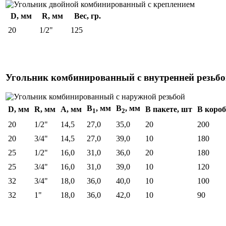
D, мм
R, мм
Вес, гр.
20
1/2"
125
Угольник комбинированный с внутренней резьб
B
, мм
B
, мм
D, мм
R, мм
А, мм
В пакете, шт
В короб
1
2
20
1/2"
14,5
27,0
35,0
20
200
20
3/4"
14,5
27,0
39,0
10
180
25
1/2"
16,0
31,0
36,0
20
180
25
3/4"
16,0
31,0
39,0
10
120
32
3/4"
18,0
36,0
40,0
10
100
32
1"
18,0
36,0
42,0
10
90