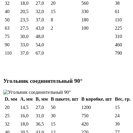
32
18,0
27,0
20
560
38
40
20,5
32,0
15
330
61
50
23,5
37,0
8
180
110
63
27,5
43,0
2
100
225
75
30,0
48,0
310
90
33,0
54,0
460
110
37,0
67,0
790
Угольник соединительный 90°
D, мм
A, мм
B, мм
В пакете, шт
В коробке, шт
Вес, гр.
20
14,5
27,0
50
1200
15
25
16,0
31,0
30
750
24
32
18,0
36,5
15
420
39
40
20,5
43,0
12
270
77